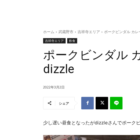
ホーム
武蔵野市
吉祥寺エリア
ポークビンダル カレー C
吉祥寺エリア
飲食
ポークビンダル カレ
dizzle
2022年3月2日
シェア
少し遅い昼食となったがdizzleさんでポー