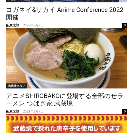
コガネイ&サカイ Anime Conference 2022
開催
藪原太郎
-
2022年3月7日
0
武蔵境エリア
アニメSHIROBAKOに登場する全部のせラ
ーメン つばさ家 武蔵境
藪原太郎
-
2022年3月7日
0