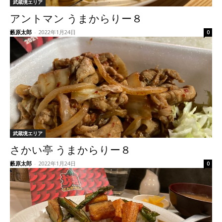
武蔵境エリア
アントマン うまからりー８
藪原太郎
-
2022年1月24日
0
武蔵境エリア
さかい亭 うまからりー８
藪原太郎
-
2022年1月24日
0