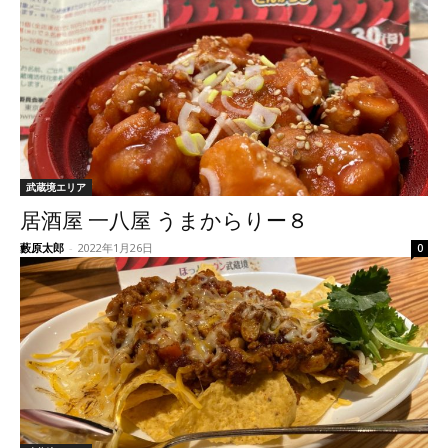
武蔵境エリア
居酒屋 一八屋 うまからりー８
藪原太郎
-
2022年1月26日
0