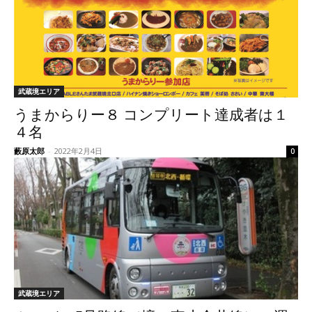
武蔵境エリア
うまからりー８ コンプリート達成者は１
４名
藪原太郎
-
2022年2月4日
0
武蔵境エリア