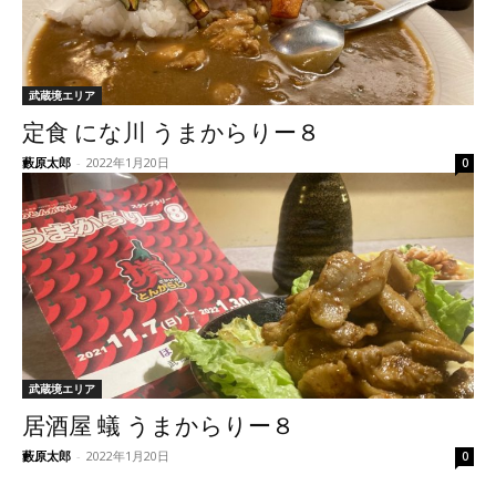
武蔵境エリア
定食 にな川 うまからりー８
藪原太郎
-
2022年1月20日
0
武蔵境エリア
居酒屋 蟻 うまからりー８
藪原太郎
-
2022年1月20日
0