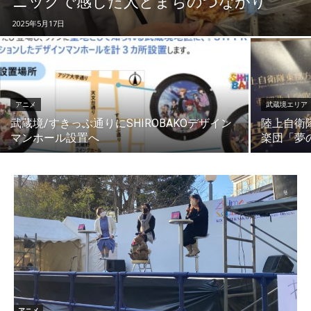
ニックで感じた人とまちのつながり
2025年5月17日
アニメ
武蔵境エリア
武蔵境/すきっぷ通りにSHIROBAKOデザイン
陸上自衛
マンホール設置へ
楽団「夢
アニメ