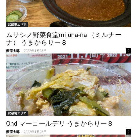
武蔵境エリア
ムサシノ野菜食堂miluna-na （ミルナー
ナ） うまからりー８
藪原太郎
-
2022年1月28日
0
武蔵境エリア
Ond マーコールデリ うまからりー８
藪原太郎
-
2022年1月28日
0