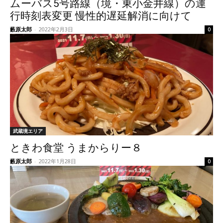
ムーバス5号路線（境・東小金井線）の運
行時刻表変更 慢性的遅延解消に向けて
藪原太郎
-
2022年2月3日
0
武蔵境エリア
ときわ食堂 うまからりー８
藪原太郎
-
2022年1月28日
0