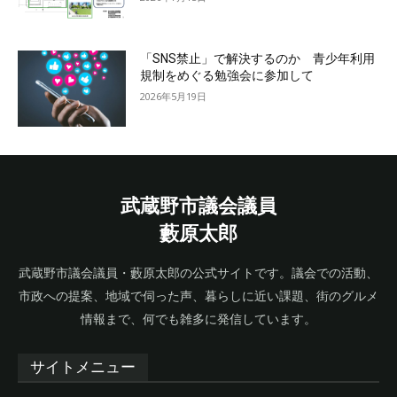
「SNS禁止」で解決するのか 青少年利用
規制をめぐる勉強会に参加して
2026年5月19日
武蔵野市議会議員
藪原太郎
武蔵野市議会議員・藪原太郎の公式サイトです。議会での活動、
市政への提案、地域で伺った声、暮らしに近い課題、街のグルメ
情報まで、何でも雑多に発信しています。
サイトメニュー