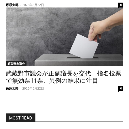
藪原太郎
-
2025年5月22日
0
武蔵野市議会
武蔵野市議会が正副議長を交代 指名投票
で無効票11票、異例の結果に注目
藪原太郎
-
2025年5月22日
0
MOST READ