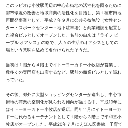
このラピオは小牧駅周辺の中心市街地の活性化を図るために
都市環境の改善と地域商業の活性化を目指し、第１種市街地
再開発事業として、平成７年９月に公共公益施設（女性セン
ター・スポーツセンター・地下駐車場）と商業施設を配置し
た複合ビルとしてオープンした。名前の由来は「ライフ ピ
ープル オアシス」の略で、人々の生活のオアシスとしての
場という意味を込めて名付けられたそうだ。
当初は１階から４階までイトーヨーカドー小牧店が営業し、
数多くの専門店も出店するなど、駅前の商業ビルとして賑わ
っていた。
その後、郊外に大型ショッピングセンターが進出し、中心市
街地の商業の空洞化が見られる傾向が強まる中、平成19年に
はイトーヨーカドー小牧店が退店。同年11月にイトーヨーカ
ドーに代わるキーテナントとして１階から３階まで平和堂小
牧店がオープンした。平成20年７月にえほん図書館、子育て