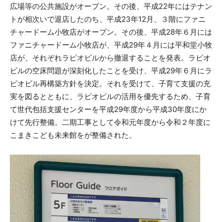
広場等の公共施設がオープン。その後、平成22年にはテナン
トが相次いで退店したのち、平成23年12月、３階にファニ
チャードーム小牧店がオープン。その後、平成28年６月には
ファニチャードーム小牧店が、平成29年４月には平和堂小牧
店が、それぞれラピオビルから撤退することを発表。ラピオ
ビルの空床問題が深刻化したことを受け、平成29年６月にラ
ピオビル再構築方針を決定。それを受けて、子育て支援の充
実を図るとともに、ラピオビルの活用を優先するため、子育
て世代包括支援センターを平成29年度から平成30年度にか
けて先行整備。二期工事として令和元年度から令和２年度に
こまきこども未来館をが整備された。