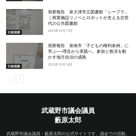
視察報告 泉大津市立図書館「シープラ」
｜商業施設リノベとロボットが支える次世
代の公共図書館
2025年10月17日
行政視察
視察報告 泉南市「子どもの権利条例」に
学ぶ──理念から実践へ、参加と救済を動
かす地方自治の成熟
2025年10月16日
行政視察
武蔵野市議会議員
藪原太郎
武蔵野市議会議員・藪原太郎の公式サイトです。議会での活動、