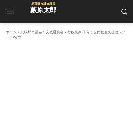
武蔵野市議会議員
藪原太郎
ホーム
武蔵野市議会
文教委員会
行政視察 子育て世代包括支援センタ
ー 小牧市