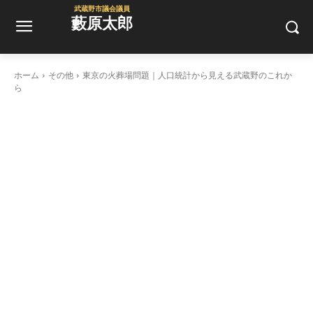
武蔵野市議会議員
藪原太郎
ホーム
その他
東京の火葬場問題｜人口統計から見える武蔵野のこれか
ら