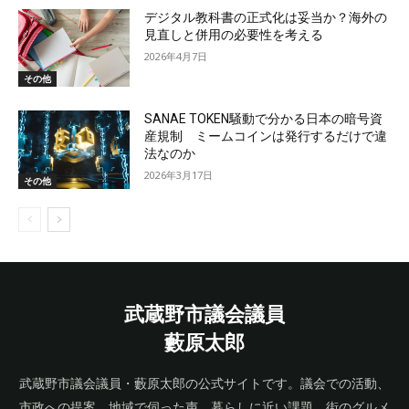
デジタル教科書の正式化は妥当か？海外の
見直しと併用の必要性を考える
2026年4月7日
その他
SANAE TOKEN騒動で分かる日本の暗号資
産規制 ミームコインは発行するだけで違
法なのか
2026年3月17日
その他
武蔵野市議会議員
藪原太郎
武蔵野市議会議員・藪原太郎の公式サイトです。議会での活動、
市政への提案、地域で伺った声、暮らしに近い課題、街のグルメ