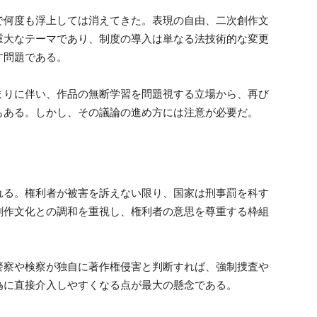
で何度も浮上しては消えてきた。表現の自由、二次創作文
重大なテーマであり、制度の導入は単なる法技術的な変更
す問題である。
まりに伴い、作品の無断学習を問題視する立場から、再び
もある。しかし、その議論の進め方には注意が必要だ。
れる。権利者が被害を訴えない限り、国家は刑事罰を科す
創作文化との調和を重視し、権利者の意思を尊重する枠組
警察や検察が独自に著作権侵害と判断すれば、強制捜査や
為に直接介入しやすくなる点が最大の懸念である。