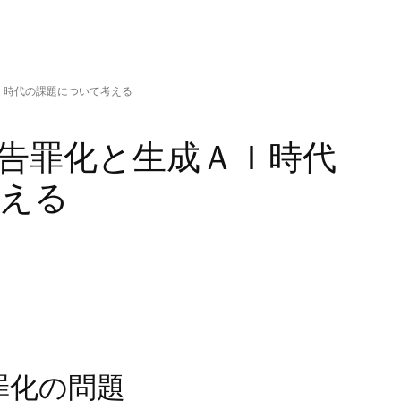
Ｉ時代の課題について考える
告罪化と生成ＡＩ時代
える
罪化の問題