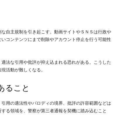
剰な自主規制を引き起こす。動画サイトやＳＮＳは行政や
ないコンテンツにまで削除やアカウント停止を行う可能性
、適法な引用や批評が抑え込まれる恐れがある。こうした
表現活動が難しくなる。
あること
、引用の適法性やパロディの境界、批評の許容範囲などは
断する領域を、警察が第三者通報を契機に踏み込むこと