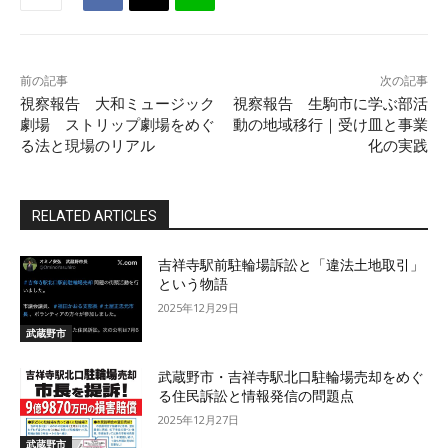
前の記事
次の記事
視察報告 大和ミュージック
視察報告 生駒市に学ぶ部活
劇場 ストリップ劇場をめぐ
動の地域移行｜受け皿と事業
る法と現場のリアル
化の実践
RELATED ARTICLES
吉祥寺駅前駐輪場訴訟と「違法土地取引」
という物語
2025年12月29日
武蔵野市
武蔵野市・吉祥寺駅北口駐輪場売却をめぐ
る住民訴訟と情報発信の問題点
2025年12月27日
武蔵野市