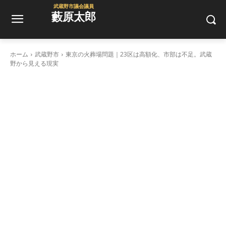
武蔵野市議会議員
藪原太郎
ホーム
武蔵野市
東京の火葬場問題｜23区は高額化、市部は不足。武蔵
野から見える現実