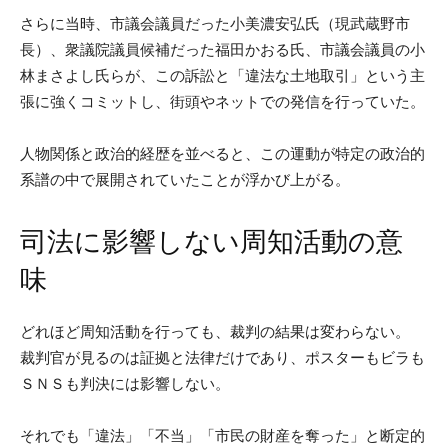
さらに当時、市議会議員だった小美濃安弘氏（現武蔵野市
長）、衆議院議員候補だった福田かおる氏、市議会議員の小
林まさよし氏らが、この訴訟と「違法な土地取引」という主
張に強くコミットし、街頭やネットでの発信を行っていた。
人物関係と政治的経歴を並べると、この運動が特定の政治的
系譜の中で展開されていたことが浮かび上がる。
司法に影響しない周知活動の意
味
どれほど周知活動を行っても、裁判の結果は変わらない。
裁判官が見るのは証拠と法律だけであり、ポスターもビラも
ＳＮＳも判決には影響しない。
それでも「違法」「不当」「市民の財産を奪った」と断定的