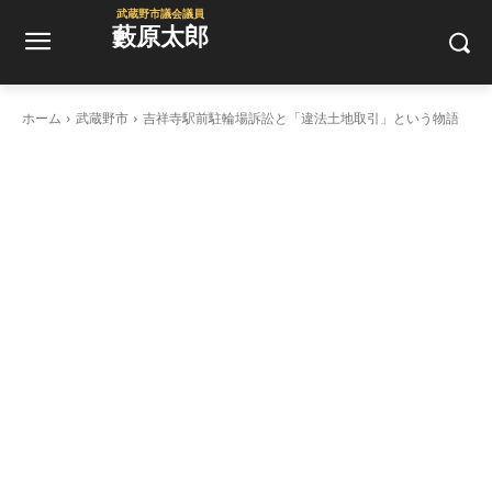
武蔵野市議会議員
藪原太郎
ホーム
武蔵野市
吉祥寺駅前駐輪場訴訟と「違法土地取引」という物語