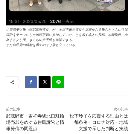
小美濃安弘氏（現武蔵野市長）が、土屋正忠元市長や福田かおる氏らとともに住民
訴訟をテーマにした街頭活動に参加していたことを示す本人の投稿。木崎剛氏、小
林まさよし氏、きくち由美子氏も確認できる。
また自民党の活動を示すのぼり旗も立っている。
前の記事
次の記事
武蔵野市・吉祥寺駅北口駐輪
松下玲子を応援する理由とは
場売却をめぐる住民訴訟と情
｜都条例・コロナ対応・地域
報発信の問題点
支援で示した判断と実績