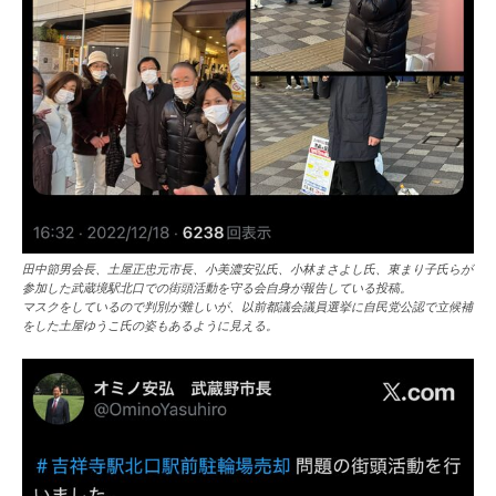
田中節男会長、土屋正忠元市長、小美濃安弘氏、小林まさよし氏、東まり子氏らが
参加した武蔵境駅北口での街頭活動を守る会自身が報告している投稿。
マスクをしているので判別が難しいが、以前都議会議員選挙に自民党公認で立候補
をした土屋ゆうこ氏の姿もあるように見える。