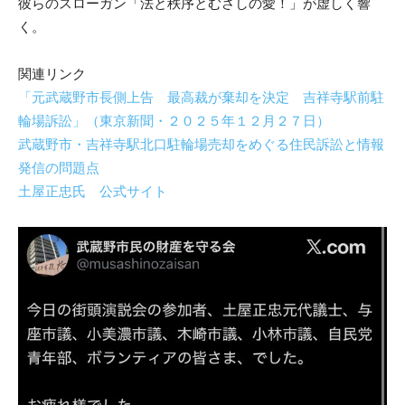
彼らのスローガン「法と秩序とむさしの愛！」が虚しく響
く。
関連リンク
「元武蔵野市長側上告 最高裁が棄却を決定 吉祥寺駅前駐
輪場訴訟」（東京新聞・２０２５年１２月２７日）
武蔵野市・吉祥寺駅北口駐輪場売却をめぐる住民訴訟と情報
発信の問題点
土屋正忠氏 公式サイト