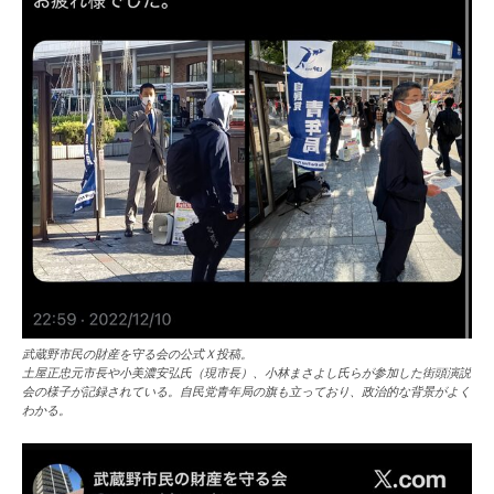
武蔵野市民の財産を守る会の公式Ｘ投稿。
土屋正忠元市長や小美濃安弘氏（現市長）、小林まさよし氏らが参加した街頭演説
会の様子が記録されている。自民党青年局の旗も立っており、政治的な背景がよく
わかる。