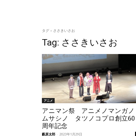
タグ
ささきいさお
Tag:
ささきいさお
アニメ
アニマン祭 アニメノマンガノ
ムサシノ タツノコプロ創立60
周年記念
藪原太郎
-
2023年1月29日