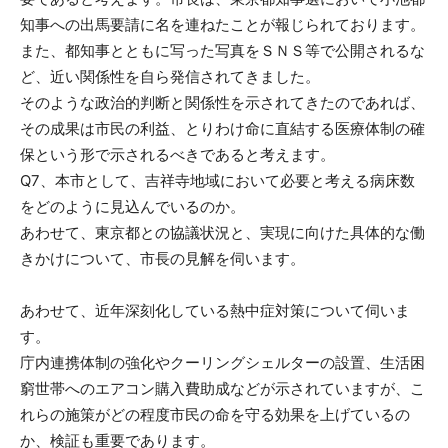
知事への出馬要請に名を連ねたことが報じられております。
また、都知事とともに写った写真をＳＮＳ等で公開されるな
ど、近い関係性を自ら発信されてきました。
そのような政治的判断と関係性を示されてきたのであれば、
その成果は市民の利益、とりわけ命に直結する医療体制の確
保という形で示されるべきであると考えます。
Q7、本市として、吉祥寺地域において必要と考える病床数
をどのように見込んでいるのか。
あわせて、東京都との協議状況と、実現に向けた具体的な働
きかけについて、市長の見解を伺います。
あわせて、近年深刻化している熱中症対策について伺いま
す。
庁内連携体制の強化やクーリングシェルターの設置、生活困
窮世帯へのエアコン購入費助成などが示されていますが、こ
れらの施策がどの程度市民の命を守る効果を上げているの
か、検証も重要であります。