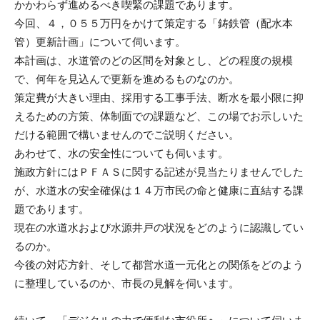
かかわらず進めるべき喫緊の課題であります。
今回、４，０５５万円をかけて策定する「鋳鉄管（配水本
管）更新計画」について伺います。
本計画は、水道管のどの区間を対象とし、どの程度の規模
で、何年を見込んで更新を進めるものなのか。
策定費が大きい理由、採用する工事手法、断水を最小限に抑
えるための方策、体制面での課題など、この場でお示しいた
だける範囲で構いませんのでご説明ください。
あわせて、水の安全性についても伺います。
施政方針にはＰＦＡＳに関する記述が見当たりませんでした
が、水道水の安全確保は１４万市民の命と健康に直結する課
題であります。
現在の水道水および水源井戸の状況をどのように認識してい
るのか。
今後の対応方針、そして都営水道一元化との関係をどのよう
に整理しているのか、市長の見解を伺います。