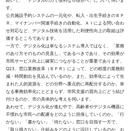
続いて、「デジタルの力で便利な市役所へ」について伺いま
す。
公共施設予約システムの一元化や、転入・出生手続きのＢＰ
Ｒ、マイナンバー関連手続きの自動化、ＡＩによる問い合わ
せ対応など、デジタル技術を活用した利便性向上の取組は評
価するところであります。
一方で、デジタル化は単なるシステム導入ではなく、「業務
のあり方そのものの見直し」であるべきであり、その効果が
市民サービス向上に確実につながることが重要であります。
Q23、窓口業務改革（ＢＰＲ）によって、どの程度の業務削
減・時間創出を見込んでいるのか。また、効率化によって生
まれた人的資源を、どの分野へ重点的に再配分するのか。単
なる事務効率化にとどまらず、市民支援の質向上にどう結び
付けるのか、市の具体的な考えを伺います。
あわせて、デジタル化が進む中で、高齢者やデジタル機器に
不慣れな市民への配慮をどのように担保していくのか。「行
かない」「書かない」「待たない」窓口を目指す一方で、
「取り残さない」仕組みをどのように設計しているのか、お