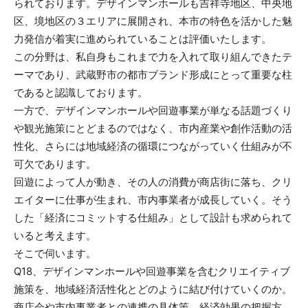
られております。デザインマンホールも吉祥寺地区、中央地
区、境地区の３エリアに展開され、本市の特色を活かした魅
力発信が着実に進められていることは評価いたします。
この分野は、私自身もこれまで力を入れて取り組んできたテ
ーマであり、武蔵野市の都市ブランド形成にとって重要な柱
であると認識しております。
一方で、デザインマンホールや回遊事業が単なる話題づくり
や観光施策にとどまるのではなく、市内産業や創作活動の活
性化、さらには地域経済の循環につながっていく仕組みが不
可欠であります。
回遊によって人が動き、その人の消費が商店街に落ち、クリ
エイターに仕事が生まれ、市内事業者が成長していく。そう
した「経済にコミットする仕組み」として設計も求められて
いると考えます。
そこで伺います。
Q18、デザインマンホールや回遊事業を含むクリエイティブ
施策を、地域経済活性化とどのように結び付けていくのか。
商店会や市内事業者との連携の具体策、経済効果の把握方