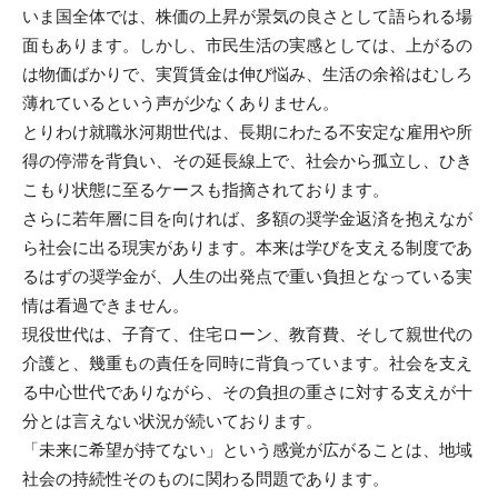
いま国全体では、株価の上昇が景気の良さとして語られる場
面もあります。しかし、市民生活の実感としては、上がるの
は物価ばかりで、実質賃金は伸び悩み、生活の余裕はむしろ
薄れているという声が少なくありません。
とりわけ就職氷河期世代は、長期にわたる不安定な雇用や所
得の停滞を背負い、その延長線上で、社会から孤立し、ひき
こもり状態に至るケースも指摘されております。
さらに若年層に目を向ければ、多額の奨学金返済を抱えなが
ら社会に出る現実があります。本来は学びを支える制度であ
るはずの奨学金が、人生の出発点で重い負担となっている実
情は看過できません。
現役世代は、子育て、住宅ローン、教育費、そして親世代の
介護と、幾重もの責任を同時に背負っています。社会を支え
る中心世代でありながら、その負担の重さに対する支えが十
分とは言えない状況が続いております。
「未来に希望が持てない」という感覚が広がることは、地域
社会の持続性そのものに関わる問題であります。