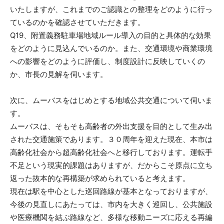
いたしますが、これまでのご認識との整理をどのように行っ
ているのかを確認させていただきます。
Q19、附置義務駐車場地域ルール導入の目的と具体的な効果
をどのように見込んでいるのか。また、交通環境や商業環境
への影響をどのように評価し、制度設計に反映していくの
か、市長の見解を伺います。
次に、ムーバスをはじめとする地域公共交通について伺いま
す。
ムーバスは、そもそも高齢者の外出支援を目的として生み出
された交通施策であります。３０周年を迎えた現在、本市は
高齢化社会から超高齢化社会へと移行しております。運転手
不足という現実的課題はありますが、だからこそ原点に立ち
返った抜本的な再構築が求められていると考えます。
現在は駅を中心とした巡回路線が基本となっておりますが、
今後の見直しにあたっては、市内を大きく巡回し、公共施設
や医療機関を結ぶ路線など、多様な移動ニーズに応える再編