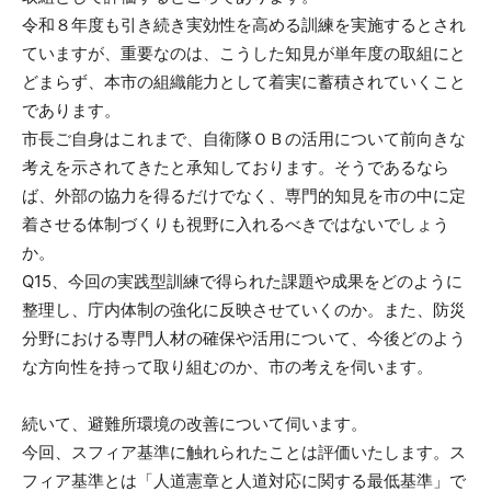
令和８年度も引き続き実効性を高める訓練を実施するとされ
ていますが、重要なのは、こうした知見が単年度の取組にと
どまらず、本市の組織能力として着実に蓄積されていくこと
であります。
市長ご自身はこれまで、自衛隊ＯＢの活用について前向きな
考えを示されてきたと承知しております。そうであるなら
ば、外部の協力を得るだけでなく、専門的知見を市の中に定
着させる体制づくりも視野に入れるべきではないでしょう
か。
Q15、今回の実践型訓練で得られた課題や成果をどのように
整理し、庁内体制の強化に反映させていくのか。また、防災
分野における専門人材の確保や活用について、今後どのよう
な方向性を持って取り組むのか、市の考えを伺います。
続いて、避難所環境の改善について伺います。
今回、スフィア基準に触れられたことは評価いたします。ス
フィア基準とは「人道憲章と人道対応に関する最低基準」で