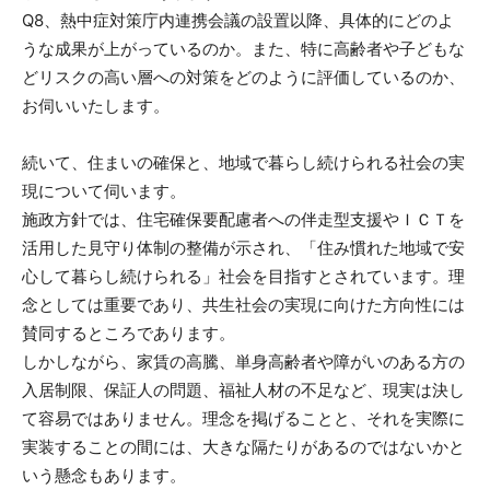
Q8、熱中症対策庁内連携会議の設置以降、具体的にどのよ
うな成果が上がっているのか。また、特に高齢者や子どもな
どリスクの高い層への対策をどのように評価しているのか、
お伺いいたします。
続いて、住まいの確保と、地域で暮らし続けられる社会の実
現について伺います。
施政方針では、住宅確保要配慮者への伴走型支援やＩＣＴを
活用した見守り体制の整備が示され、「住み慣れた地域で安
心して暮らし続けられる」社会を目指すとされています。理
念としては重要であり、共生社会の実現に向けた方向性には
賛同するところであります。
しかしながら、家賃の高騰、単身高齢者や障がいのある方の
入居制限、保証人の問題、福祉人材の不足など、現実は決し
て容易ではありません。理念を掲げることと、それを実際に
実装することの間には、大きな隔たりがあるのではないかと
いう懸念もあります。