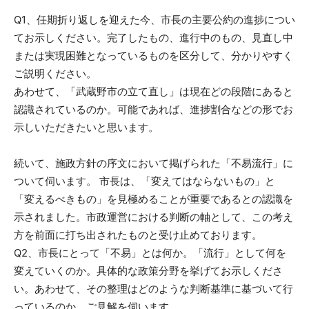
Q1、任期折り返しを迎えた今、市長の主要公約の進捗につい
てお示しください。完了したもの、進行中のもの、見直し中
または実現困難となっているものを区分して、分かりやすく
ご説明ください。
あわせて、「武蔵野市の立て直し」は現在どの段階にあると
認識されているのか。可能であれば、進捗割合などの形でお
示しいただきたいと思います。
続いて、施政方針の序文において掲げられた「不易流行」に
ついて伺います。 市長は、「変えてはならないもの」と
「変えるべきもの」を見極めることが重要であるとの認識を
示されました。市政運営における判断の軸として、この考え
方を前面に打ち出されたものと受け止めております。
Q2、市長にとって「不易」とは何か。「流行」として何を
変えていくのか。具体的な政策分野を挙げてお示しくださ
い。あわせて、その整理はどのような判断基準に基づいて行
っているのか、ご見解を伺います。