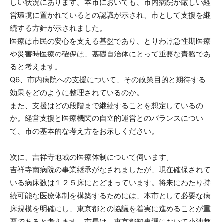
しい状況にあります。本市においても、市内病院が厳しい経
営環境に置かれているとの認識が示され、市として支援を継
続する方針が示されました。
医療は市民の安心を支える基盤であり、とりわけ急性期医療
や災害時医療の確保は、基礎自治体にとって重要な責務であ
ると考えます。
Q6、市内病院への支援について、その政策目的と期待する
効果をどのように整理されているのか。
また、支援はどの段階まで継続することを想定しているの
か。経営支援と医療機関の自立的運営とのバランスについ
て、市の基本的な考え方をお示しください。
次に、吉祥寺地域の医療体制について伺います。
吉祥寺南病院の事業継承がなされましたが、現在確保されて
いる病床数は１２５床にとどまっています。将来にわたり持
続可能な医療体制を構築するためには、本市として必要な病
床規模を明確にし、東京都との協議を着実に進めることが重
要であると考えます。市長は、東京都知事選において小池都