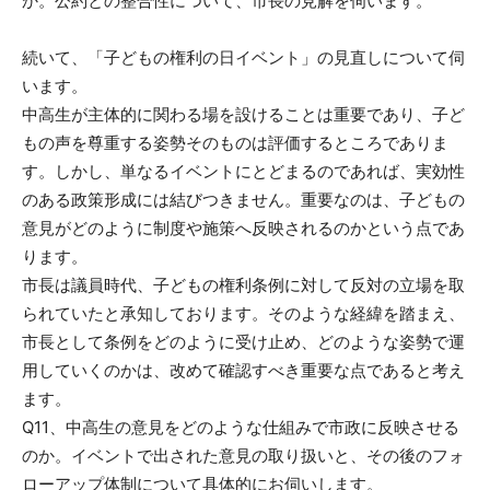
か。公約との整合性について、市長の見解を伺います。
続いて、「子どもの権利の日イベント」の見直しについて伺
います。
中高生が主体的に関わる場を設けることは重要であり、子ど
もの声を尊重する姿勢そのものは評価するところでありま
す。しかし、単なるイベントにとどまるのであれば、実効性
のある政策形成には結びつきません。重要なのは、子どもの
意見がどのように制度や施策へ反映されるのかという点であ
ります。
市長は議員時代、子どもの権利条例に対して反対の立場を取
られていたと承知しております。そのような経緯を踏まえ、
市長として条例をどのように受け止め、どのような姿勢で運
用していくのかは、改めて確認すべき重要な点であると考え
ます。
Q11、中高生の意見をどのような仕組みで市政に反映させる
のか。イベントで出された意見の取り扱いと、その後のフォ
ローアップ体制について具体的にお伺いします。