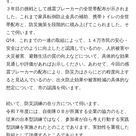
す。
３年目の挑戦として感震ブレーカーの全世帯配布が示されま
した。これまで家具転倒防止金具の補助、携帯トイレの全世
帯配布と、防災施策を段階的に積み上げてこられました。そ
こで伺います。
Q14、これまでの一連の取組によって、１４万市民の安心・
安全はどのように向上したと認識しているのか。人的被害や
火災被害、避難生活の質の向上などについて、具体的な効果
見通しや評価があればお示しください。あわせて、今回の感
震ブレーカーの配布により、防災力はさらにどの程度向上す
ると見込んでいるのか。出火防止効果や被害軽減の具体的な
想定について、市の認識を伺います。
続いて、防災訓練の在り方について伺います。
令和７年度には、自衛隊ＯＢが所属する企業の協力のもと、
従来の台本型訓練ではなく、参加者が自ら考え行動する実践
型訓練を実施されたとのことであります。実効性を重視した
取組として評価するところであります。