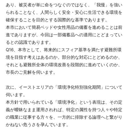
あり、被災者が単に命をつなぐのではなく、「我慢」を強い
られることなく、人間らしく安全・安心に生活できる環境を
確保することを目的とする国際的な基準であります。
本市において簡易ベッドや女性用品の備蓄を進めることは前
進でありますが、今回は一部備蓄品への適用にとどまってい
るとの認識であります。
Q16、本市として、将来的にスフィア基準を満たす避難所環
境を目指す考えはあるのか。部分的な対応にとどめるのか、
それとも避難所全体の環境改善を段階的に進めていくのか、
市長のご見解を伺います。
次に、イーストエリアの「環境浄化特別強化期間」について
伺います。
本方針で用いられている「環境浄化」という表現は、その定
義が曖昧なまま運用されれば、特定の属性を持つ人々や特定
の職業に従事する方々を、一方的に排除する論理へと繋がり
かねない危うさを孕んでいます。