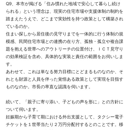
Q9、本市が掲げる「住み慣れた地域で安心して暮らし続け
られる」という理念は、現実の住宅市場や支援体制の制約を
踏まえたうえで、どこまで実効性を持つ政策として構築され
ているのか。
住まい探しから居住後の見守りまでを一体的に行う体制の規
模感、民間住宅市場との連携の在り方、孤独・孤立や複合課
題を抱える世帯へのアウトリーチの位置付け、ＩＣＴ見守り
の効果検証を含め、具体的な実装と責任の範囲をお伺いしま
す。
あわせて、これは単なる努力目標にとどまるものなのか、そ
れとも財源と人員を伴った覚悟ある政策として実現を目指す
ものなのか。市長の率直な認識を伺います。
続いて、「親子に寄り添い、子どもの声を形に」との方針に
ついて伺います。
妊娠期から子育て期における外出支援として、タクシー電子
チケットを１世帯当たり２万円分配付するとのことです。移