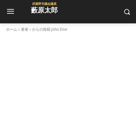
武蔵野市議会議員
藪原太郎
ホーム
著者
からの投稿 John Doe