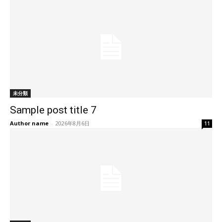
未分類
Sample post title 7
Author name
-
2026年8月6日
11