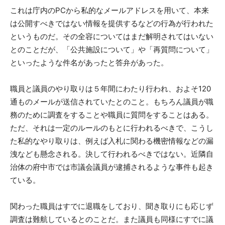
これは庁内のPCから私的なメールアドレスを用いて、本来
は公開すべきではない情報を提供するなどの行為が行われた
というものだ。その全容についてはまだ解明されてはいない
とのことだが、「公共施設について」や「再質問について」
といったような件名があったと答弁があった。
職員と議員のやり取りは５年間にわたり行われ、およそ120
通ものメールが送信されていたとのこと。もちろん議員が職
務のために調査をすることや職員に質問をすることはある。
ただ、それは一定のルールのもとに行われるべきで、こうし
た私的なやり取りは、例えば入札に関わる機密情報などの漏
洩なども懸念される。決して行われるべきではない。近隣自
治体の府中市では市議会議員が逮捕されるような事件も起き
ている。
関わった職員はすでに退職をしており、聞き取りにも応じず
調査は難航しているとのことだ。また議員も同様にすでに議