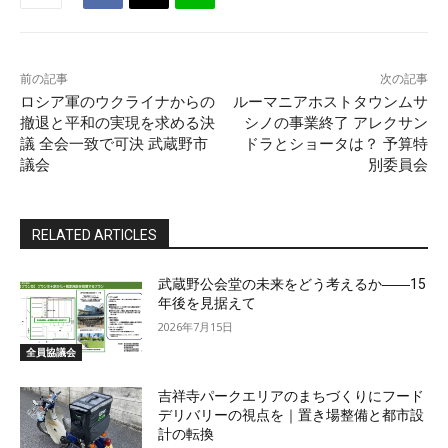
前の記事
次の記事
ロシア軍のウクライナからの
ルーマニアホストタウンムサ
撤退と平和の実現を求める決
シノの事業終了 アレクサン
議 全会一致で可決 武蔵野市
ドラとショータは？ 予算特
議会
別委員会
RELATED ARTICLES
武蔵野公会堂の未来をどう考えるか――15
年後を見据えて
2026年7月15日
全員協議会
吉祥寺パークエリアのまちづくりにフード
デリバリーの視点を｜置き場整備と都市設
計の転換