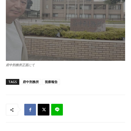
府中刑務所正面にて
TAGS
府中刑務所
視察報告