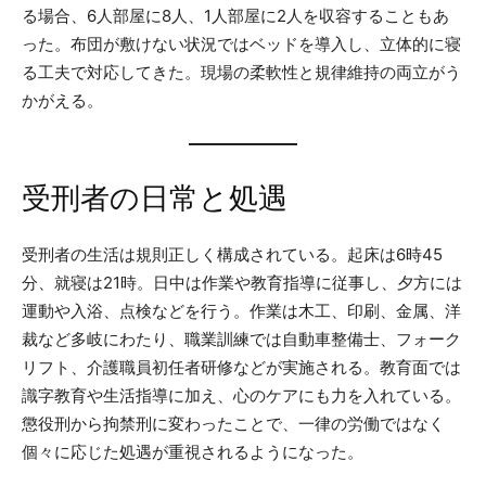
る場合、6人部屋に8人、1人部屋に2人を収容することもあ
った。布団が敷けない状況ではベッドを導入し、立体的に寝
る工夫で対応してきた。現場の柔軟性と規律維持の両立がう
かがえる。
受刑者の日常と処遇
受刑者の生活は規則正しく構成されている。起床は6時45
分、就寝は21時。日中は作業や教育指導に従事し、夕方には
運動や入浴、点検などを行う。作業は木工、印刷、金属、洋
裁など多岐にわたり、職業訓練では自動車整備士、フォーク
リフト、介護職員初任者研修などが実施される。教育面では
識字教育や生活指導に加え、心のケアにも力を入れている。
懲役刑から拘禁刑に変わったことで、一律の労働ではなく
個々に応じた処遇が重視されるようになった。