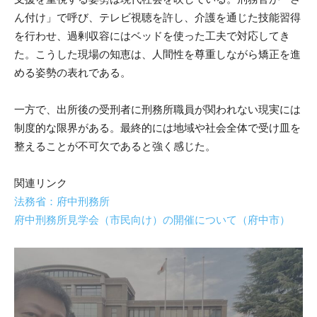
ん付け」で呼び、テレビ視聴を許し、介護を通じた技能習得
を行わせ、過剰収容にはベッドを使った工夫で対応してき
た。こうした現場の知恵は、人間性を尊重しながら矯正を進
める姿勢の表れである。
一方で、出所後の受刑者に刑務所職員が関われない現実には
制度的な限界がある。最終的には地域や社会全体で受け皿を
整えることが不可欠であると強く感じた。
関連リンク
法務省：府中刑務所
府中刑務所見学会（市民向け）の開催について（府中市）