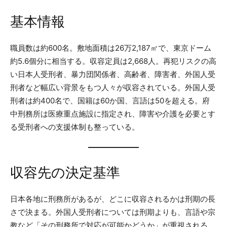
基本情報
職員数は約600名。敷地面積は26万2,187㎡で、東京ドーム
約5.6個分に相当する。収容定員は2,668人。再犯リスクの高
い日本人受刑者、暴力団関係者、高齢者、障害者、外国人受
刑者など幅広い背景をもつ人々が収容されている。外国人受
刑者は約400名で、国籍は60か国、言語は50を超える。府
中刑務所は医療重点施設に指定され、障害や介護を必要とす
る受刑者への支援体制も整っている。
収容先の決定基準
日本各地に刑務所があるが、どこに収容されるかは刑期の長
さで決まる。外国人受刑者については刑期よりも、言語や宗
教など「その刑務所で対応が可能かどうか」が重視される。