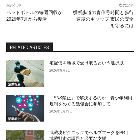
前の記事
次の記事
ペットボトルの毎週回収が
横断歩道の青信号時間と歩行
2026年7月から復活
速度のギャップ 市民の安全
を守るには
RELATED ARTICLES
宅配便を地域で受け取るという選択肢
2026年8月2日
活動報告
「SNS禁止」で解決するのか 青少年利用
規制をめぐる勉強会に参加して
2026年5月19日
活動報告
武蔵境ピクニックでヘルプマークをPR｜
武蔵野市の課題と必要な支援