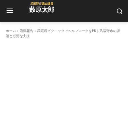
武蔵野市議会議員
藪原太郎
ホーム
活動報告
武蔵境ピクニックでヘルプマークをPR｜武蔵野市の課
題と必要な支援