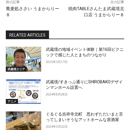
前の記事
次の記事
蕎麦処ささい うまからりー
焼肉TABLEさんたま武蔵境北
８
口店 うまからりー８
RELATED ARTICLES
武蔵境の地域イベント体験｜第16回ピクニ
ックで感じた人とまちのつながり
2025年5月17日
武蔵境エリア
武蔵境/すきっぷ通りにSHIROBAKOデザイ
ンマンホール設置へ
2024年8月28日
アニメ
ぐるぐる吉祥寺北町 思わずただいまと言
ってしまいそうなアットホームな居酒屋
2024年3月22日