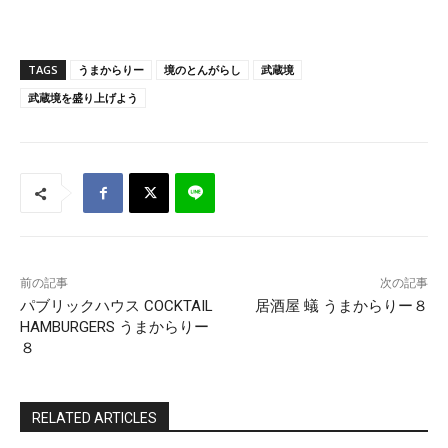
TAGS
うまからりー
境のとんがらし
武蔵境
武蔵境を盛り上げよう
前の記事
次の記事
パブリックハウス COCKTAIL
居酒屋 蟻 うまからりー８
HAMBURGERS うまからりー
８
RELATED ARTICLES