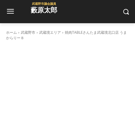
武蔵野市議会議員
藪原太郎
ホーム
武蔵野市
武蔵境エリア
焼肉TABLEさんたま武蔵境北口店 うま
からりー８