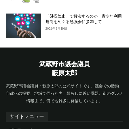
「SNS禁止」で解決するのか 青少年利用
規制をめぐる勉強会に参加して
2026年5月19日
武蔵野市議会議員
藪原太郎
武蔵野市議会議員・藪原太郎の公式サイトです。議会での活動、
市政への提案、地域で伺った声、暮らしに近い課題、街のグルメ
情報まで、何でも雑多に発信しています。
サイトメニュー