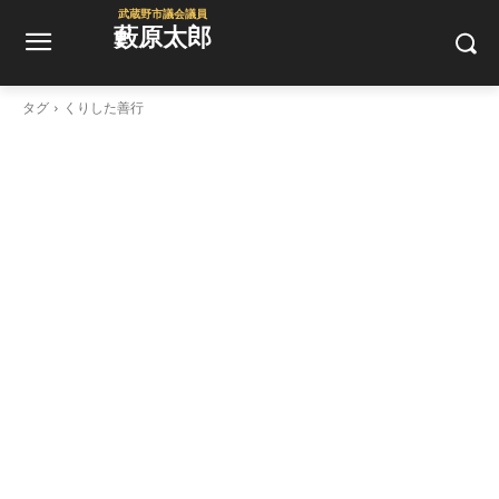
武蔵野市議会議員
藪原太郎
タグ
くりした善行