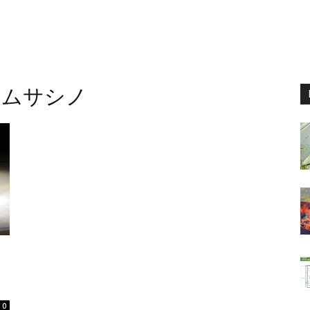
ノムサシノ
0