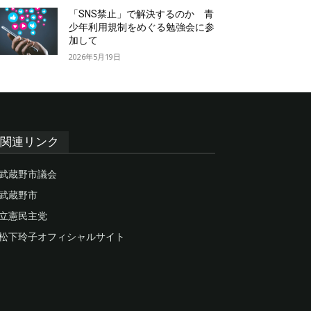
「SNS禁止」で解決するのか 青
少年利用規制をめぐる勉強会に参
加して
2026年5月19日
関連リンク
武蔵野市議会
武蔵野市
立憲民主党
松下玲子オフィシャルサイト