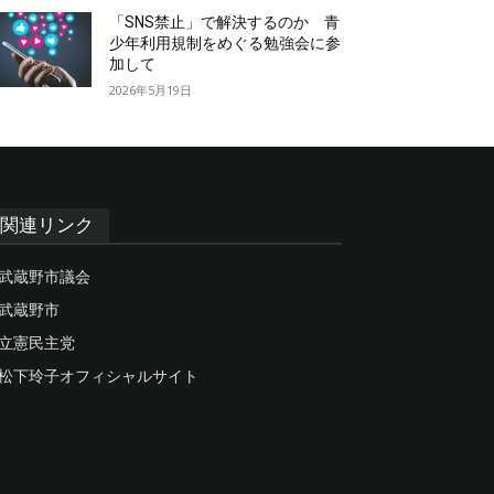
「SNS禁止」で解決するのか 青
少年利用規制をめぐる勉強会に参
加して
2026年5月19日
関連リンク
武蔵野市議会
武蔵野市
立憲民主党
松下玲子オフィシャルサイト