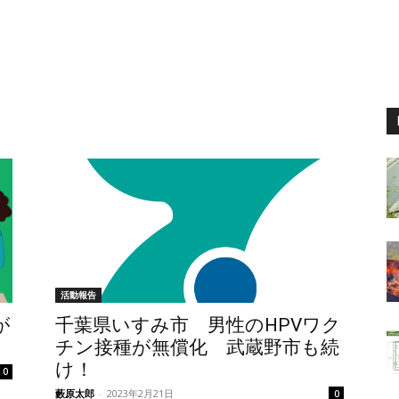
活動報告
が
千葉県いすみ市 男性のHPVワク
チン接種が無償化 武蔵野市も続
け！
0
藪原太郎
-
2023年2月21日
0