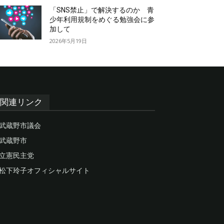
「SNS禁止」で解決するのか 青
少年利用規制をめぐる勉強会に参
加して
2026年5月19日
関連リンク
武蔵野市議会
武蔵野市
立憲民主党
松下玲子オフィシャルサイト