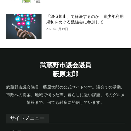
「SNS禁止」で解決するのか 青少年利用
規制をめぐる勉強会に参加して
2026年5月19日
武蔵野市議会議員
藪原太郎
武蔵野市議会議員・藪原太郎の公式サイトです。議会での活動、
市政への提案、地域で伺った声、暮らしに近い課題、街のグルメ
情報まで、何でも雑多に発信しています。
サイトメニュー