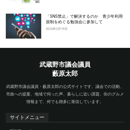
「SNS禁止」で解決するのか 青少年利用
規制をめぐる勉強会に参加して
2026年5月19日
武蔵野市議会議員
藪原太郎
武蔵野市議会議員・藪原太郎の公式サイトです。議会での活動、
市政への提案、地域で伺った声、暮らしに近い課題、街のグルメ
情報まで、何でも雑多に発信しています。
サイトメニュー