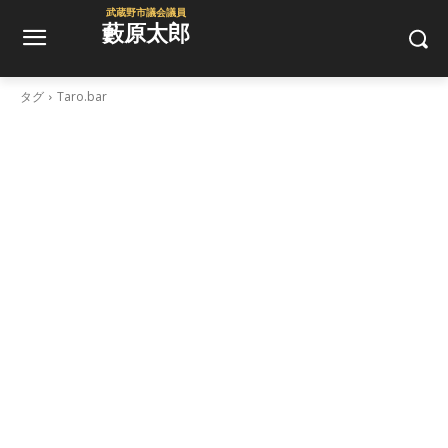
武蔵野市議会議員
藪原太郎
タグ
Taro.bar