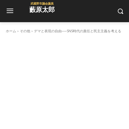
武蔵野市議会議員
藪原太郎
ホーム
その他
デマと表現の自由──SNS時代の責任と民主主義を考える