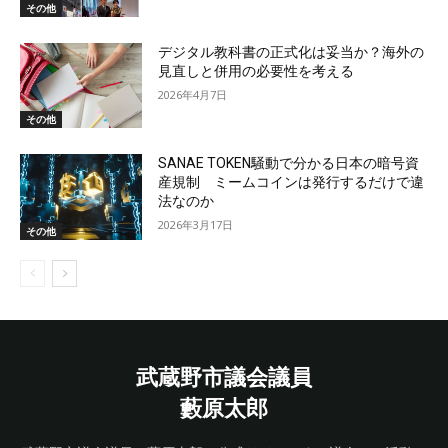
その他
デジタル教科書の正式化は妥当か？海外の
見直しと併用の必要性を考える
2026年4月7日
その他
SANAE TOKEN騒動で分かる日本の暗号資
産規制 ミームコインは発行するだけで違
法なのか
2026年3月17日
その他
武蔵野市議会議員
藪原太郎