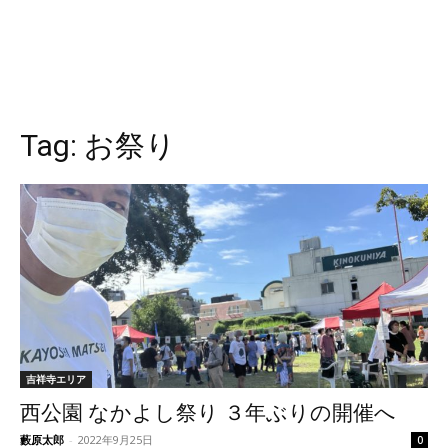
Tag:
お祭り
吉祥寺エリア
西公園 なかよし祭り ３年ぶりの開催へ
藪原太郎
-
2022年9月25日
0