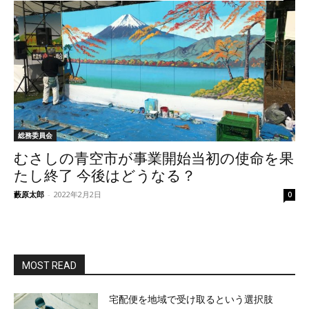
総務委員会
むさしの青空市が事業開始当初の使命を果
たし終了 今後はどうなる？
藪原太郎
-
2022年2月2日
0
MOST READ
宅配便を地域で受け取るという選択肢