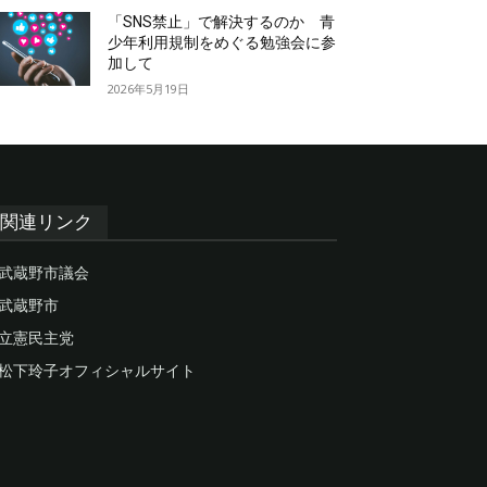
「SNS禁止」で解決するのか 青
少年利用規制をめぐる勉強会に参
加して
2026年5月19日
関連リンク
武蔵野市議会
武蔵野市
立憲民主党
松下玲子オフィシャルサイト