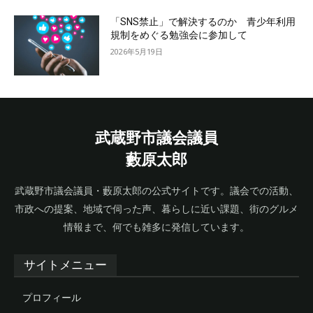
「SNS禁止」で解決するのか 青少年利用
規制をめぐる勉強会に参加して
2026年5月19日
武蔵野市議会議員
藪原太郎
武蔵野市議会議員・藪原太郎の公式サイトです。議会での活動、
市政への提案、地域で伺った声、暮らしに近い課題、街のグルメ
情報まで、何でも雑多に発信しています。
サイトメニュー
プロフィール