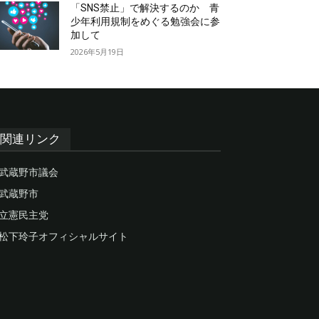
「SNS禁止」で解決するのか 青
少年利用規制をめぐる勉強会に参
加して
2026年5月19日
関連リンク
武蔵野市議会
武蔵野市
立憲民主党
松下玲子オフィシャルサイト