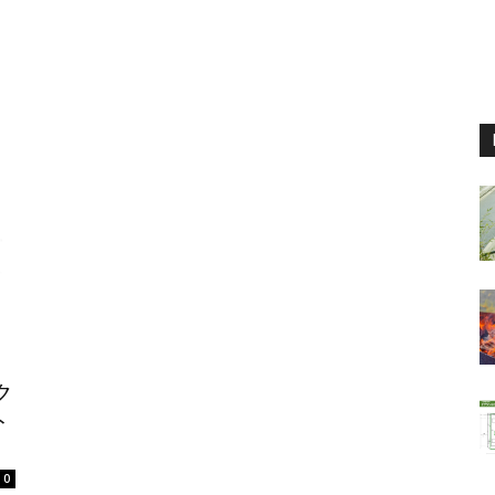
ク
ト
0