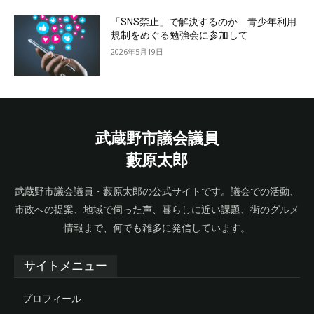
「SNS禁止」で解決するのか 青少年利用
規制をめぐる勉強会に参加して
2026年5月19日
武蔵野市議会議員
藪原太郎
武蔵野市議会議員・藪原太郎の公式サイトです。議会での活動、
市政への提案、地域で伺った声、暮らしに近い課題、街のグルメ
情報まで、何でも雑多に発信しています。
サイトメニュー
プロフィール