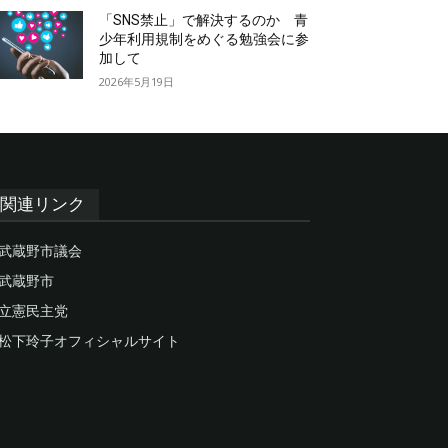
「SNS禁止」で解決するのか 青
少年利用規制をめぐる勉強会に参
加して
2026年5月19日
関連リンク
武蔵野市議会
武蔵野市
立憲民主党
松下玲子オフィシャルサイト