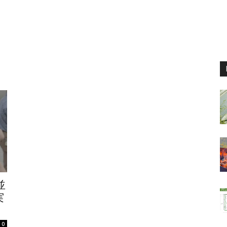
並
実
0