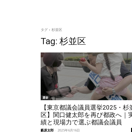
タグ
杉並区
Tag:
杉並区
選挙
【東京都議会議員選挙2025・杉
区】関口健太郎を再び都政へ｜
績と現場力で選ぶ都議会議員
藪原太郎
-
2025年6月16日