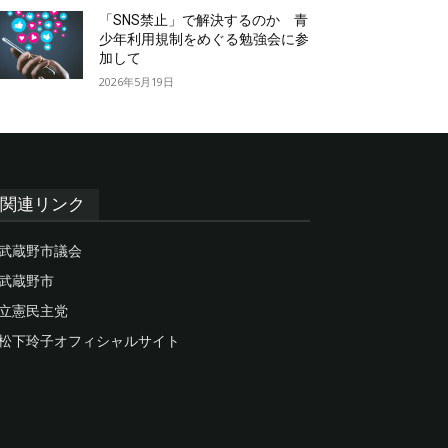
「SNS禁止」で解決するのか 青
少年利用規制をめぐる勉強会に参
加して
2026年5月19日
関連リンク
武蔵野市議会
武蔵野市
立憲民主党
松下玲子オフィシャルサイト