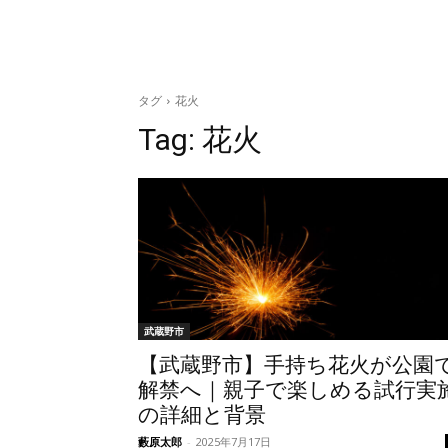
タグ
花火
Tag:
花火
武蔵野市
【武蔵野市】手持ち花火が公園
解禁へ｜親子で楽しめる試行実
の詳細と背景
藪原太郎
-
2025年7月17日