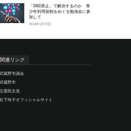
「SNS禁止」で解決するのか 青
少年利用規制をめぐる勉強会に参
加して
2026年5月19日
関連リンク
武蔵野市議会
武蔵野市
立憲民主党
松下玲子オフィシャルサイト