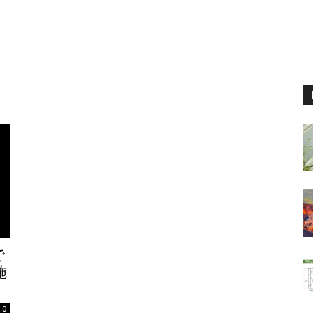
で
施
0