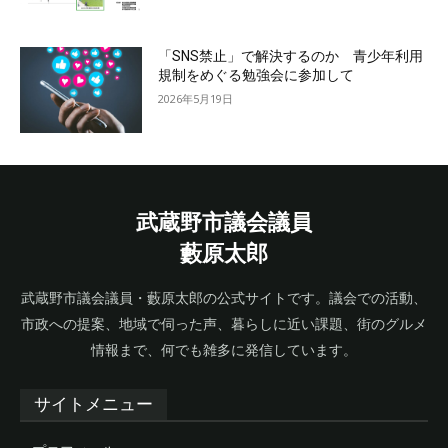
「SNS禁止」で解決するのか 青少年利用
規制をめぐる勉強会に参加して
2026年5月19日
武蔵野市議会議員
藪原太郎
武蔵野市議会議員・藪原太郎の公式サイトです。議会での活動、
市政への提案、地域で伺った声、暮らしに近い課題、街のグルメ
情報まで、何でも雑多に発信しています。
サイトメニュー