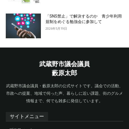
「SNS禁止」で解決するのか 青少年利用
規制をめぐる勉強会に参加して
2026年5月19日
武蔵野市議会議員
藪原太郎
武蔵野市議会議員・藪原太郎の公式サイトです。議会での活動、
市政への提案、地域で伺った声、暮らしに近い課題、街のグルメ
情報まで、何でも雑多に発信しています。
サイトメニュー