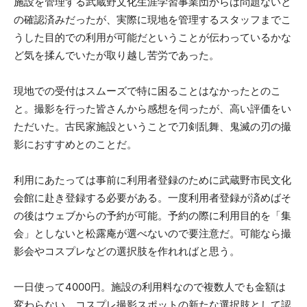
施設を管理する武蔵野文化生涯学習事業団からは問題ないと
の確認済みだったが、実際に現地を管理するスタッフまでこ
うした目的での利用が可能だということが伝わっているかな
ど気を揉んでいたが取り越し苦労であった。
現地での受付はスムーズで特に困ることはなかったとのこ
と。撮影を行った皆さんから感想を伺ったが、高い評価をい
ただいた。古民家施設ということで刀剣乱舞、鬼滅の刃の撮
影におすすめとのことだ。
利用にあたっては事前に利用者登録のために武蔵野市民文化
会館に赴き登録する必要がある。一度利用者登録が済めばそ
の後はウェブからの予約が可能。予約の際に利用目的を「集
会」としないと松露庵が選べないので要注意だ。可能なら撮
影会やコスプレなどの選択肢を作れればと思う。
一日使って4000円。施設の利用料なので複数人でも金額は
変わらない。コスプレ撮影スポットの新たな選択肢として認