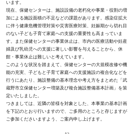
います。
現在、保健センターは、施設設備の老朽化や事業・役割の増
加による施設面積の不足などの課題があります。感染症拡大
に伴う健康危機管理対策や災害医療対策、妊娠期から切れ目
のない子ども子育て家庭への支援の重要性も高まっていま
す。また保健センターの事業休止は、市内の医療活動や妊産
婦及び乳幼児への支援に著しい影響を与えることから、休
館・事業休止は難しいと考えています。
このような状況を踏まえて、保健センターの大規模改修や機
能の充実、子どもと子育て家庭への支援施設の複合化などを
行うにあたり、施設整備の基本理念や考え方をまとめた「武
蔵野市立保健センター増築及び複合施設整備基本計画」を策
定いたしました。
つきましては、近隣の皆様を対象とした、本事業の基本計画
を下記のとおり行いますので、ご多用のところと存じますが
ご参加くださいますよう、ご案内申し上げます。