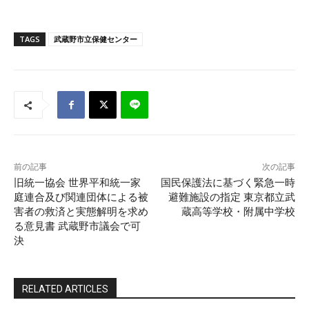
TAGS
武蔵野市立保健センター
前の記事
次の記事
旧統一協会 世界平和統一家
国民保護法に基づく緊急一時
庭連合及び関連団体による被
避難施設の指定 東京都立武
害者の救済と実態解明を求め
蔵高等学校・附属中学校
る意見書 武蔵野市議会で可
決
RELATED ARTICLES