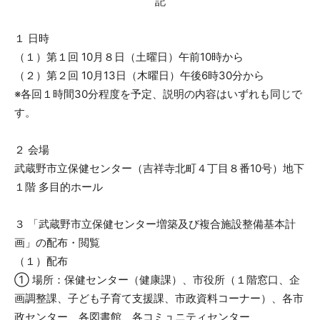
記
１ 日時
（１）第１回 10月８日（土曜日）午前10時から
（２）第２回 10月13日（木曜日）午後6時30分から
※各回１時間30分程度を予定、説明の内容はいずれも同じで
す。
２ 会場
武蔵野市立保健センター（吉祥寺北町４丁目８番10号）地下
１階 多目的ホール
３ 「武蔵野市立保健センター増築及び複合施設整備基本計
画」の配布・閲覧
（１）配布
① 場所：保健センター（健康課）、市役所（１階窓口、企
画調整課、子ども子育て支援課、市政資料コーナー）、各市
政センター、各図書館、各コミュニティセンター