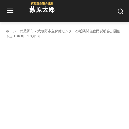
武蔵野市議会議員
藪原太郎
ホーム
武蔵野市
武蔵野市立保健センターの近隣関係住民説明会が開催
予定 10月8日/10月13日