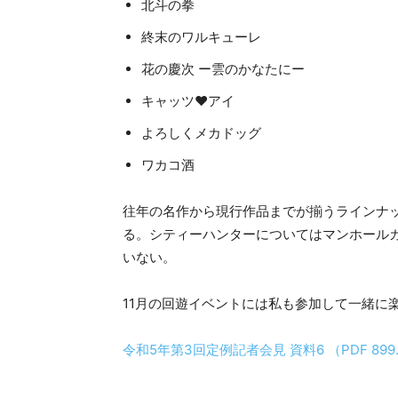
北斗の拳
終末のワルキューレ
花の慶次 ー雲のかなたにー
キャッツ❤︎アイ
よろしくメカドッグ
ワカコ酒
往年の名作から現行作品までが揃うラインナ
る。シティーハンターについてはマンホール
いない。
11月の回遊イベントには私も参加して一緒に
令和5年第3回定例記者会見 資料6 （PDF 899.