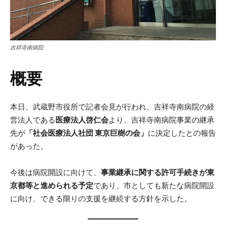
吉祥寺南病院
概要
本日、武蔵野市役所で記者会見が行われ、吉祥寺南病院の経
営法人である
医療法人啓仁会
より、吉祥寺南病院事業の継承
先が
「社会医療法人社団 東京巨樹の会」
に決定したとの報告
があった。
今後は病院開設に向けて、
事業継承に関する許可手続きが東
京都等と進められる予定
であり、市としても新たな病院開設
に向け、できる限りの支援を継続する方針を示した。