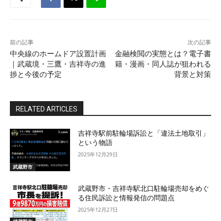
前の記事
次の記事
中央線のホームドア設置計画
金融検閲の実態とは？電子書
｜武蔵境・三鷹・吉祥寺の進
籍・漫画・同人誌が狙われる
捗と今後の予定
背景と対策
RELATED ARTICLES
吉祥寺駅前駐輪場訴訟と「違法土地取引」
という物語
2025年12月29日
武蔵野市
武蔵野市・吉祥寺駅北口駐輪場売却をめぐ
る住民訴訟と情報発信の問題点
2025年12月27日