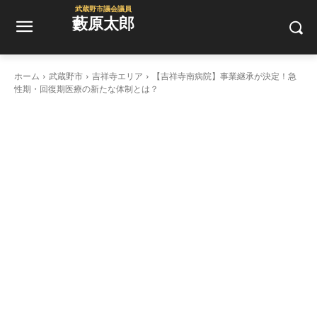
武蔵野市議会議員
藪原太郎
ホーム
武蔵野市
吉祥寺エリア
【吉祥寺南病院】事業継承が決定！急
性期・回復期医療の新たな体制とは？