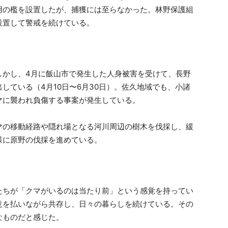
用の檻を設置したが、捕獲には至らなかった。林野保護組
設置して警戒を続けている。
しかし、4月に飯山市で発生した人身被害を受けて、長野
している（4月10日〜6月30日）。佐久地域でも、小諸
マに襲われ負傷する事案が発生している。
マの移動経路や隠れ場となる河川周辺の樹木を伐採し、緩
様に原野の伐採を進めている。
たちが「クマがいるのは当たり前」という感覚を持ってい
意を払いながら共存し、日々の暮らしを続けている。その
なものだと感じた。