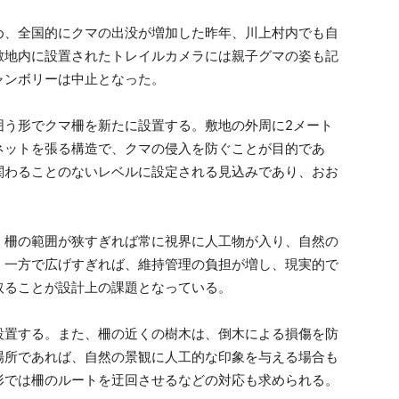
め、全国的にクマの出没が増加した昨年、川上村内でも自
敷地内に設置されたトレイルカメラには親子グマの姿も記
ャンボリーは中止となった。
囲う形でクマ柵を新たに設置する。敷地の外周に2メート
ネットを張る構造で、クマの侵入を防ぐことが目的であ
関わることのないレベルに設定される見込みであり、おお
。柵の範囲が狭すぎれば常に視界に人工物が入り、自然の
。一方で広げすぎれば、維持管理の負担が増し、現実的で
取ることが設計上の課題となっている。
設置する。また、柵の近くの樹木は、倒木による損傷を防
場所であれば、自然の景観に人工的な印象を与える場合も
形では柵のルートを迂回させるなどの対応も求められる。