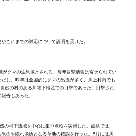
況やこれまでの対応について説明を受けた。
全域がクマの生息域とされる。毎年目撃情報は寄せられてい
ただし、昨年は全国的にクマの出没が多く、川上村内でも
立自然の村のある川端下地区での目撃であった。目撃され
の報告もあった。
自然の村下流域を中心に集中点検を実施した。点検では、
る果樹や隠れ場所となる草地の確認を行った。8月には川