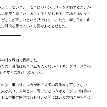
を近づけないこと、安全にジャンボリーを実施することが
の温度差も感じた。暮らす側と訪れる側。立場の違いから
、どちらが正しいという話ではない。ただ、同じ目的に向
えで対策を重ねていく必要があると感じた。
然の村を現地で視察した。
るため、普段はあまり立ち入らないハイキングコース外の
にもクマとの遭遇はなかった。
これは、柵の外にシカが出て近隣の農作物を荒らさないこ
に人が入り、自然と共に過ごすという考え方がこの施設の
ーもこの柵の内側で行われ、夜間にはシカの鳴き声を耳に