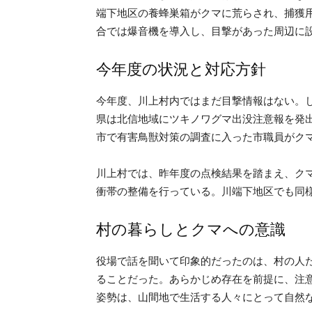
端下地区の養蜂巣箱がクマに荒らされ、捕獲
合では爆音機を導入し、目撃があった周辺に
今年度の状況と対応方針
今年度、川上村内ではまだ目撃情報はない。
県は北信地域にツキノワグマ出没注意報を発出
市で有害鳥獣対策の調査に入った市職員がク
川上村では、昨年度の点検結果を踏まえ、ク
衝帯の整備を行っている。川端下地区でも同
村の暮らしとクマへの意識
役場で話を聞いて印象的だったのは、村の人
ることだった。あらかじめ存在を前提に、注
姿勢は、山間地で生活する人々にとって自然