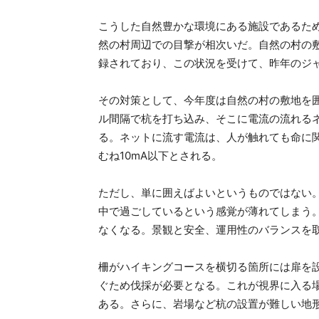
こうした自然豊かな環境にある施設であるた
然の村周辺での目撃が相次いだ。自然の村の
録されており、この状況を受けて、昨年のジ
その対策として、今年度は自然の村の敷地を
ル間隔で杭を打ち込み、そこに電流の流れる
る。ネットに流す電流は、人が触れても命に
むね10mA以下とされる。
ただし、単に囲えばよいというものではない
中で過ごしているという感覚が薄れてしまう
なくなる。景観と安全、運用性のバランスを
柵がハイキングコースを横切る箇所には扉を
ぐため伐採が必要となる。これが視界に入る
ある。さらに、岩場など杭の設置が難しい地