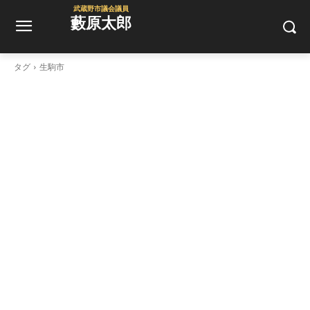
武蔵野市議会議員
藪原太郎
タグ
生駒市