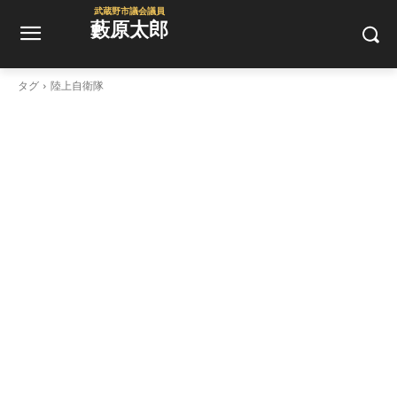
武蔵野市議会議員
藪原太郎
タグ
陸上自衛隊