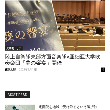
武蔵境エリア
陸上自衛隊東部方面音楽隊×亜細亜大学吹
奏楽団「夢の饗宴」開催
藪原太郎
-
2023年5月15日
0
MOST READ
宅配便を地域で受け取るという選択肢