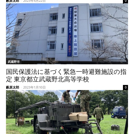
藪原太郎
-
2023年6月22日
0
武蔵野市
国民保護法に基づく緊急一時避難施設の指
定 東京都立武蔵野北高等学校
藪原太郎
-
2023年1月10日
0