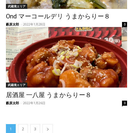
武蔵境エリア
Ond マーコールデリ うまからりー８
藪原太郎
-
2022年1月28日
0
武蔵境エリア
居酒屋 一八屋 うまからりー８
藪原太郎
-
2022年1月26日
0
1
2
3