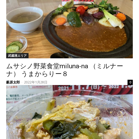
武蔵境エリア
ムサシノ野菜食堂miluna-na （ミルナー
ナ） うまからりー８
藪原太郎
-
2022年1月28日
0