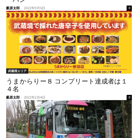
藪原太郎
-
2022年9月6日
0
武蔵境エリア
うまからりー８ コンプリート達成者は１
４名
藪原太郎
-
2022年2月4日
0