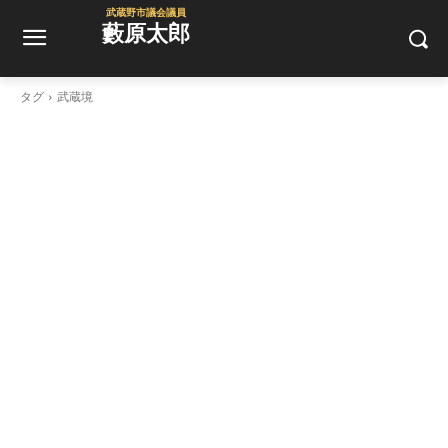
武蔵野市議会議員
藪原太郎
タグ
武蔵境