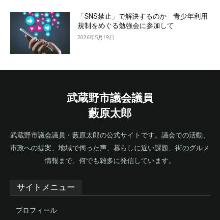
「SNS禁止」で解決するのか 青少年利用
規制をめぐる勉強会に参加して
2026年5月19日
武蔵野市議会議員
藪原太郎
武蔵野市議会議員・藪原太郎の公式サイトです。議会での活動、
市政への提案、地域で伺った声、暮らしに近い課題、街のグルメ
情報まで、何でも雑多に発信しています。
サイトメニュー
プロフィール