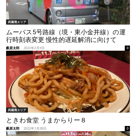
武蔵境エリア
ムーバス5号路線（境・東小金井線）の運
行時刻表変更 慢性的遅延解消に向けて
藪原太郎
-
2022年2月3日
0
武蔵境エリア
ときわ食堂 うまからりー８
藪原太郎
-
2022年1月28日
0