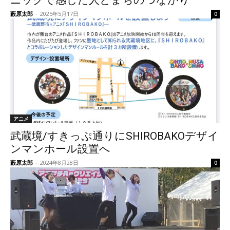
ニックで感じた人とまちのつながり
藪原太郎
-
2025年5月17日
0
アニメ
武蔵境/すきっぷ通りにSHIROBAKOデザイ
ンマンホール設置へ
藪原太郎
-
2024年8月28日
0