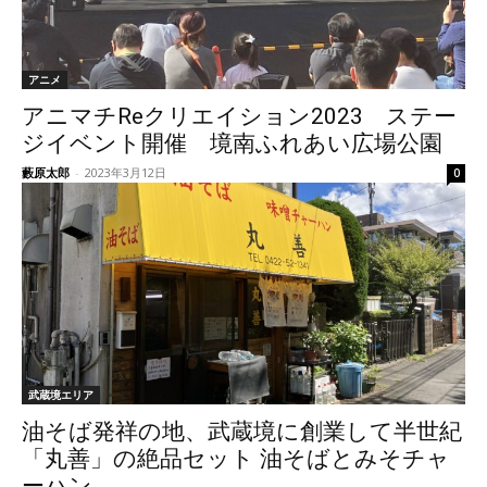
アニメ
アニマチReクリエイション2023 ステー
ジイベント開催 境南ふれあい広場公園
藪原太郎
-
2023年3月12日
0
武蔵境エリア
油そば発祥の地、武蔵境に創業して半世紀
「丸善」の絶品セット 油そばとみそチャ
ーハン