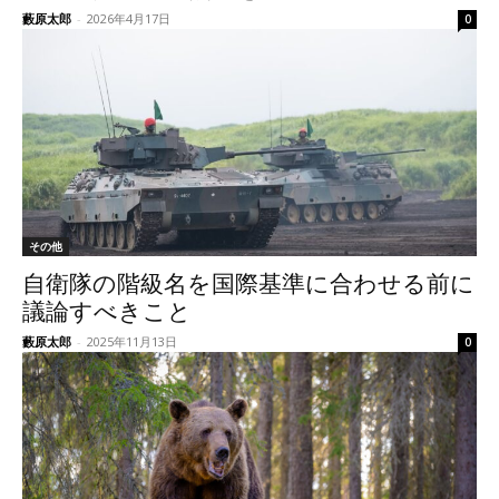
藪原太郎
-
2026年4月17日
0
その他
自衛隊の階級名を国際基準に合わせる前に
議論すべきこと
藪原太郎
-
2025年11月13日
0