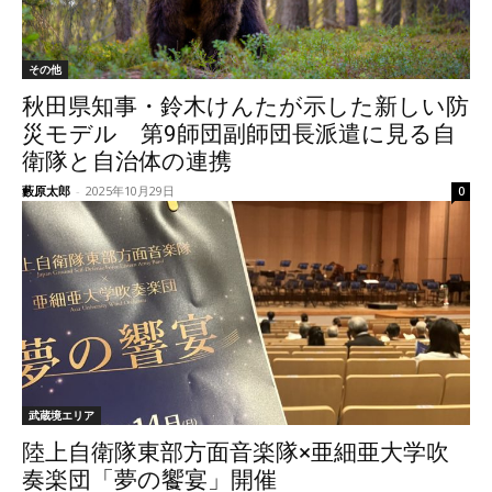
その他
秋田県知事・鈴木けんたが示した新しい防
災モデル 第9師団副師団長派遣に見る自
衛隊と自治体の連携
藪原太郎
-
2025年10月29日
0
武蔵境エリア
陸上自衛隊東部方面音楽隊×亜細亜大学吹
奏楽団「夢の饗宴」開催