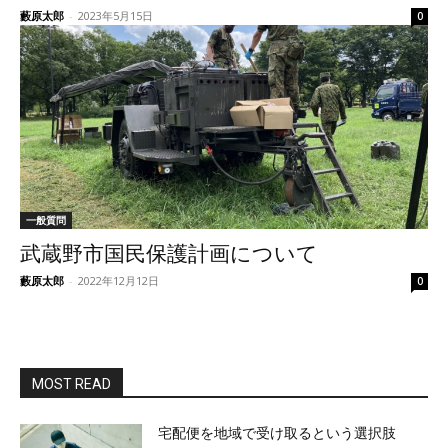
藪原太郎
-
2023年5月15日
0
一般質問
武蔵野市国民保護計画について
藪原太郎
-
2022年12月12日
0
MOST READ
宅配便を地域で受け取るという選択肢