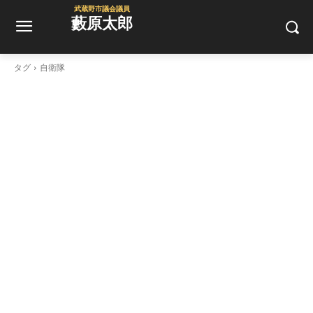
武蔵野市議会議員
藪原太郎
タグ
自衛隊