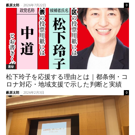
藪原太郎
-
2026年7月22日
0
選挙
松下玲子を応援する理由とは｜都条例・コ
ロナ対応・地域支援で示した判断と実績
藪原太郎
-
2026年2月3日
0