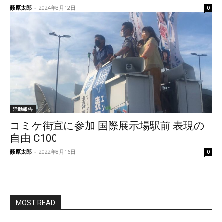
藪原太郎
-
2024年3月12日
0
活動報告
コミケ街宣に参加 国際展示場駅前 表現の
自由 C100
藪原太郎
-
2022年8月16日
0
MOST READ