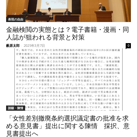
表現の自由
金融検閲の実態とは？電子書籍・漫画・同
人誌が狙われる背景と対策
藪原太郎
-
2025年3月7日
0
請願・陳情
「女性差別撤廃条約選択議定書の批准を求
める意見書」提出に関する陳情 採択、意
見書提出へ