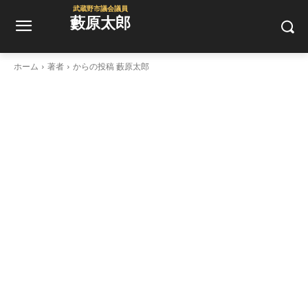
武蔵野市議会議員
藪原太郎
ホーム
著者
からの投稿 藪原太郎