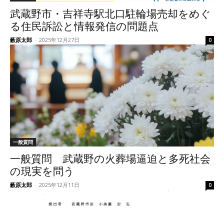
武蔵野市・吉祥寺駅北口駐輪場売却をめぐ
る住民訴訟と情報発信の問題点
藪原太郎
-
2025年12月27日
0
一般質問
一般質問 武蔵野の火葬場逼迫と多死社会
の現実を問う
藪原太郎
-
2025年12月11日
0