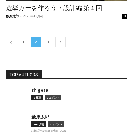
選挙カーを作ろう・設計編 第１回
藪原太郎
-
2025年12月4日
0
1
2
3
TOP AUTHORS
shigeta
0 投稿
0 コメント
藪原太郎
204 投稿
0 コメント
http://www.taro-bar.com