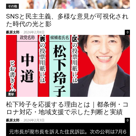
その他
SNSと民主主義、多様な意見が可視化され
た時代の光と影
藪原太郎
-
2026年2月8日
0
選挙
松下玲子を応援する理由とは｜都条例・コ
ロナ対応・地域支援で示した判断と実績
藪原太郎
-
2026年2月3日
0