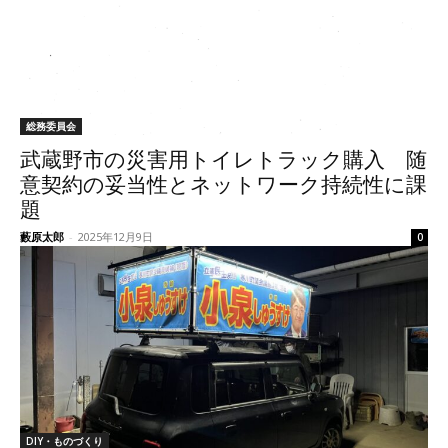
総務委員会
武蔵野市の災害用トイレトラック購入 随
意契約の妥当性とネットワーク持続性に課
題
藪原太郎
-
2025年12月9日
0
DIY・ものづくり