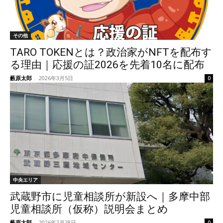
その他
TARO TOKENとは？政治家がNFTを配布す
る理由｜応援の証2026を先着10名に配布
藪原太郎
-
2026年3月5日
0
中央エリア
武蔵野市に児童相談所が新設へ｜多摩中部
児童相談所（仮称）説明会まとめ
藪原太郎
-
2026年2月28日
0