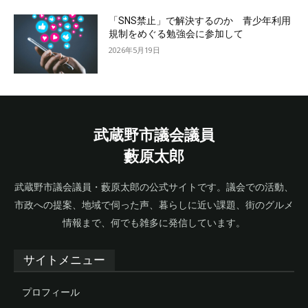
「SNS禁止」で解決するのか 青少年利用
規制をめぐる勉強会に参加して
2026年5月19日
武蔵野市議会議員
藪原太郎
武蔵野市議会議員・藪原太郎の公式サイトです。議会での活動、
市政への提案、地域で伺った声、暮らしに近い課題、街のグルメ
情報まで、何でも雑多に発信しています。
サイトメニュー
プロフィール